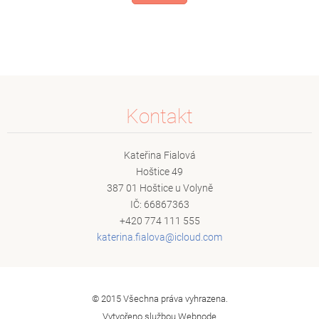
Kontakt
Kateřina Fialová
Hoštice 49
387 01 Hoštice u Volyně
IČ: 66867363
+420 774 111 555
katerina
.fialova
@icloud.
com
© 2015 Všechna práva vyhrazena.
Vytvořeno službou
Webnode