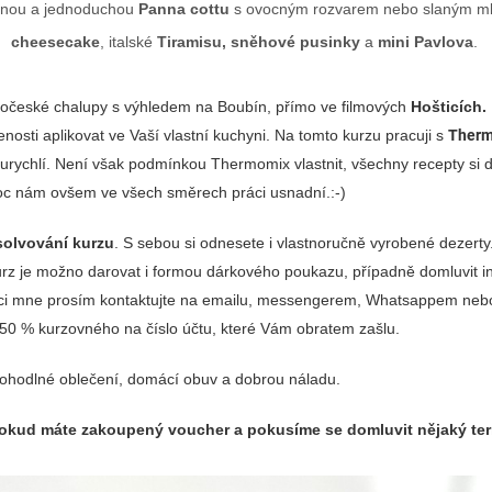
utnou a jednoduchou
Panna cottu
s ovocným rozvarem nebo slaným m
cheesecake
, italské
Tiramisu,
sněhové pusinky
a
mini Pavlova
.
hočeské chalupy s výhledem na Boubín, přímo ve filmových
Hošticích.
nosti aplikovat ve Vaší vlastní kuchyni. Na tomto kurzu pracuji s
Ther
rychlí. Není však podmínkou Thermomix vlastnit, všechny recepty si d
 moc nám ovšem ve všech směrech práci usnadní.:-)
bsolvování kurzu
. S sebou si odnesete i vlastnoručně vyrobené dezerty.
rz je možno darovat i formou dárkového poukazu, případně domluvit ind
ci mne prosím kontaktujte na emailu, messengerem, Whatsappem nebo p
ě 50 % kurzovného na číslo účtu, které Vám obratem zašlu.
pohodlné oblečení, domácí obuv a dobrou náladu.
pokud máte zakoupený voucher a pokusíme se domluvit nějaký ter