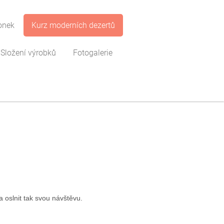
onek
Kurz moderních dezertů
Složení výrobků
Fotogalerie
a oslnit tak svou návštěvu.