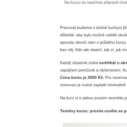
Na kurzu se naučíme připravit ch
Pracovat budeme v útulné kuchyni ji
důležité, aby bylo možné nabité zkuše
spoustu úkonů nám v průběhu kurzu u
bez něj.
Kdo ale vlastní, tak ví, jak
Každý účastník získá
certifikát o a
zapůjčení pomůcek a občerstvení. Ku
Cena
kurzu je 3500 Kč.
Pro rezerva
rezervaci je nutné zaplatit minimáln
Na kurz si s sebou prosím vezměte 
Termíny kurzu: prosím ozvěte se 