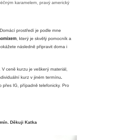
léčným karamelem, pravý americký
Domácí prostředí je podle mne
momixem
, který je skvělý pomocník a
okážete následně připravit doma i
 V ceně kurzu je veškerý materiál,
ividuální kurz v jiném termínu
.
řes IG, případně telefonicky. Pro
mín. Děkuji Katka